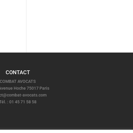
CONTACT
COMBAT AVOCATS
 Avenue Hoche 75017 Paris
ct@combat-avocats.com
Tél. : 01 45 71 58 58