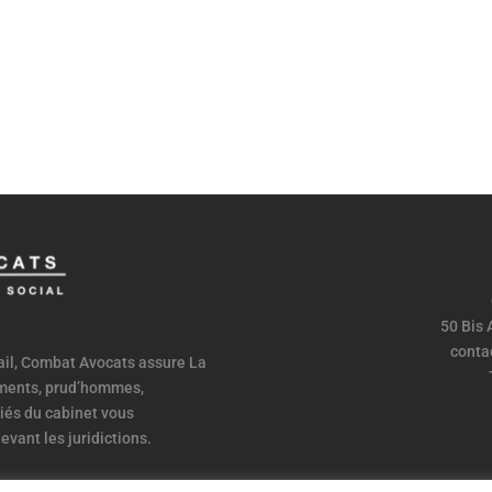
50 Bis
conta
vail, Combat Avocats assure La
ements, prud’hommes,
iés du cabinet vous
evant les juridictions.